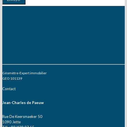
Géomètre-Expert immobilier
GEO 101139
Contact
Jean-Charles de Paeuw
Rue De Keersmaeker 50
1090 Jette